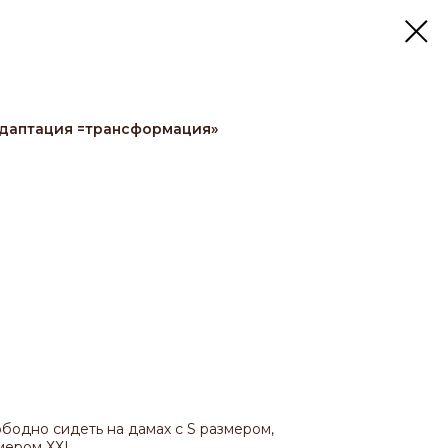
даптация =трансформация»
ободно сидеть на дамах с S размером,
змером ХХL