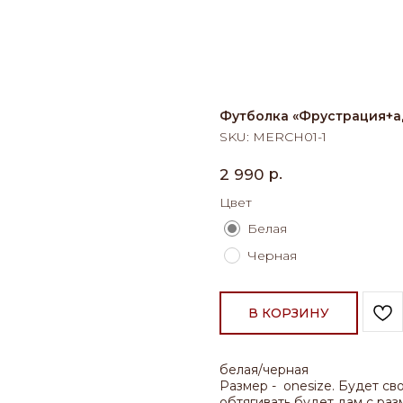
Футболка «Фрустрация+а
SKU:
MERCH01-1
р.
2 990
Цвет
Белая
Черная
В КОРЗИНУ
белая/черная
Размер - onesize. Будет св
обтягивать будет дам с ра