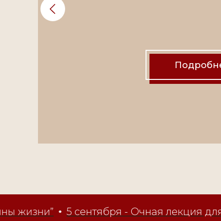
Подробн
жизни”
5 сентября - Очная лекция для л