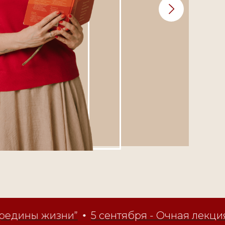
ины жизни”
5 сентября - Очная лекция д