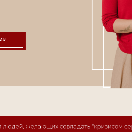
ее
юдей, желающих совладать “кризисом серед