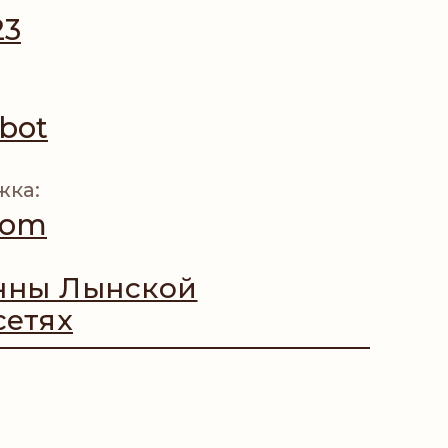
23
bot
жка:
com
нны Лынской
сетях