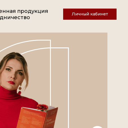
енная продукция
Личный кабинет
дничество