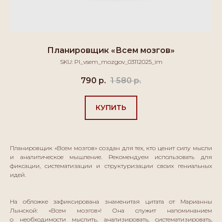
Планировщик «Всем мозгов»
SKU:
Pl_vsem_mozgov_03112025_im
790
р.
1 580
р.
КУПИТЬ
Планировщик «Всем мозгов» создан для тех, кто ценит силу мысли
и аналитическое мышление. Рекомендуем использовать для
фиксации, систематизации и структуризации своих гениальных
ИП Лынская Марианна Ильинична
идей.
ИНН 772371817816
На обложке зафиксирована знаменитая цитата от Марианны
ОГРНИП 317774600600655
Лынской: «Всем мозгов»! Она служит напоминанием
Расчетный счет 40802810300002456313
о необходимости мыслить, анализировать, систематизировать,