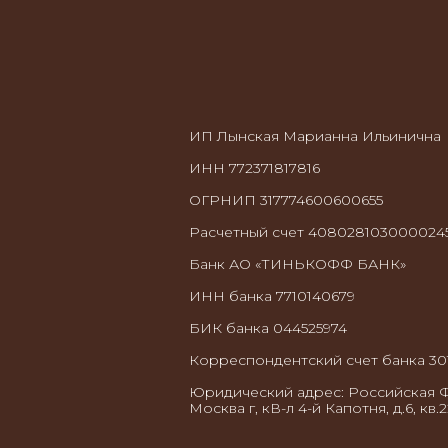
ИП Лынская Марианна Ильинична
ИНН 772371817816
ОГРНИП 317774600600655
Расчетный счет 4080281030000245
Банк АО «ТИНЬКОФФ БАНК»
ИНН банка 7710140679
БИК банка 044525974
Корреспондентский счет банка 30
Юридический адрес: Российская Ф
Москва г, кВ-л 4-й Капотня, д.6, кв.