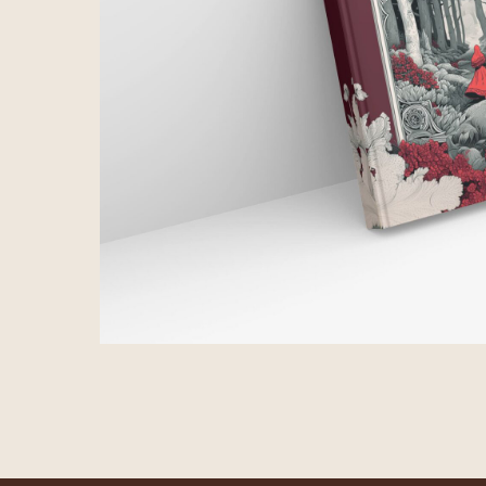
ИП Лынская Марианна Ильинична
ИНН 772371817816
ОГРНИП 317774600600655
Расчетный счет 40802810300002456
Банк АО «ТИНЬКОФФ БАНК»
ИНН банка 7710140679
БИК банка 044525974
Корреспондентский счет банка 3010
Юридический адрес: Российская Фед
Москва г, кВ-л 4-й Капотня, д.6, кв.226