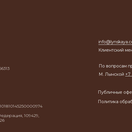
info@lynskaya.
Клиентский ме
По вопросам пр
6313
М. Лынской
+7 
Публичные офе
Политика обра
101810145250000974
едерация, 109429,
226