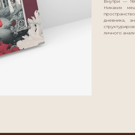
Внутри — 160
Никаких ме
пространст
дневника, а
структуриро
личного анали
313
1810145250000974
ерация, 109429,