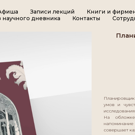
Афиша
Записи лекций
Книги и фирме
 научного дневника
Контакты
Сотруд
Плани
Планировщик 
умов и чувс
исследования
На обложке
напоминани
совершает ка