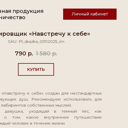
нная продукция
Личный кабинет
ничество
ровщик «Навстречу к себе»
SKU:
Pl_skazka_03112025_im
790
р.
1 580
р.
КУПИТЬ
«Навстречу к себе» создан для нестандартных
твующих душ. Рекомендуем использовать для
 лабиринтов собственных мыслей.
 девушка, уходящай в темный лес, как
е о том, какое внутреннее путешествие
ждый человек в течение жизни.