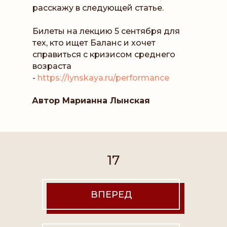
расскажу в следующей статье.
Билеты на лекцию 5 сентября для
тех, кто ищет Баланс и хочет
справиться с кризисом среднего
возраста
-
https://lynskaya.ru/performance
Автор Марианна Лынская
ИП Лынская Марианна Ильинична
17
ИНН 772371817816
ОГРНИП 317774600600655
Расчетный счет 40802810300002456313
ВПЕРЕД
Банк АО «ТИНЬКОФФ БАНК»
ИНН банка 7710140679