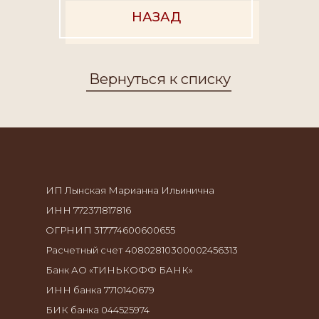
НАЗАД
БИК банка 044525974
Корреспондентский счет банка
30101810145250000974
Вернуться к списку
Юридический адрес: Российская
Федерация, 109429, Москва г, кВ-л 4-й
Капотня, д.6, кв.226
ИП Лынская Марианна Ильинична
ИНН 772371817816
ОГРНИП 317774600600655
Расчетный счет 40802810300002456313
Банк АО «ТИНЬКОФФ БАНК»
ИНН банка 7710140679
БИК банка 044525974