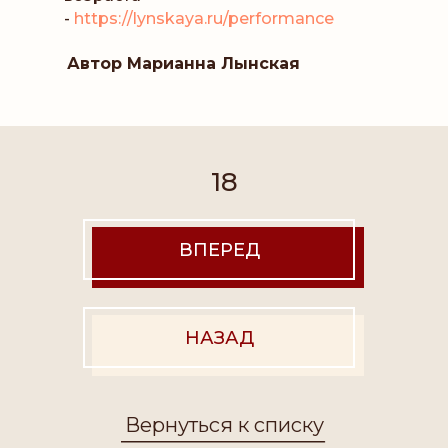
-
https://lynskaya.ru/performance
Автор Марианна Лынская
ИП Лынская Марианна Ильинична
18
ИНН 772371817816
ОГРНИП 317774600600655
Расчетный счет 40802810300002456313
ВПЕРЕД
Банк АО «ТИНЬКОФФ БАНК»
ИНН банка 7710140679
НАЗАД
БИК банка 044525974
Корреспондентский счет банка
30101810145250000974
Вернуться к списку
Юридический адрес: Российская
Федерация, 109429, Москва г, кВ-л 4-й