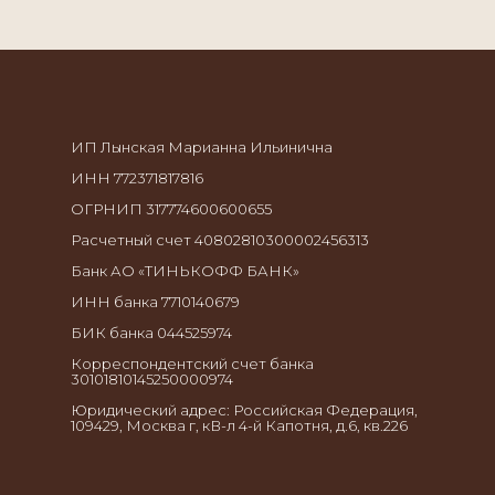
Капотня, д.6, кв.226
ИП Лынская Марианна Ильинична
ИНН 772371817816
ОГРНИП 317774600600655
Расчетный счет 40802810300002456313
Банк АО «ТИНЬКОФФ БАНК»
ИНН банка 7710140679
БИК банка 044525974
Корреспондентский счет банка
30101810145250000974
Юридический адрес: Российская Федерация,
109429, Москва г, кВ-л 4-й Капотня, д.6, кв.226